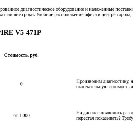
ированное диагностическое оборудование и налаженные постав
ратчайшие сроки. Удобное расположение офиса в центре города,
PIRE V5-471P
Стоимость, руб.
Производим диагностику, н
0
окончательную стоимость и
На дисплее появились разв
от 1 000
перестал показывать? Требу